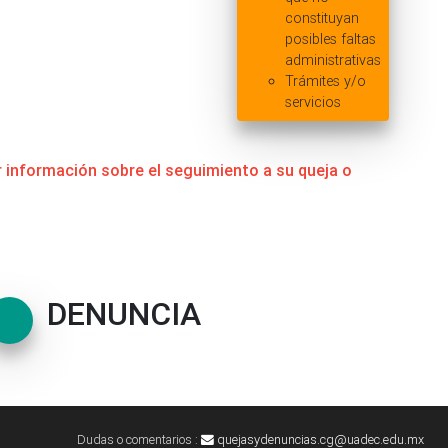
constituyan
posibles faltas
administrativas
Trámites y/o
servicios
 información sobre el seguimiento a su queja o
DENUNCIA
Dudas o comentarios :
quejasydenuncias.cg@uadec.edu.mx